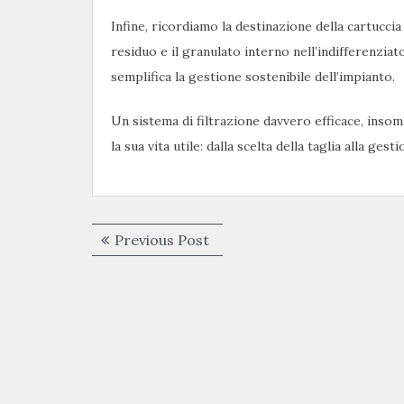
Infine, ricordiamo la destinazione della cartucci
residuo e il granulato interno nell’indifferenziat
semplifica la gestione sostenibile dell’impianto.
Un sistema di filtrazione davvero efficace, insom
la sua vita utile: dalla scelta della taglia alla ge
Navigazione
Previous
Previous Post
articoli
post: