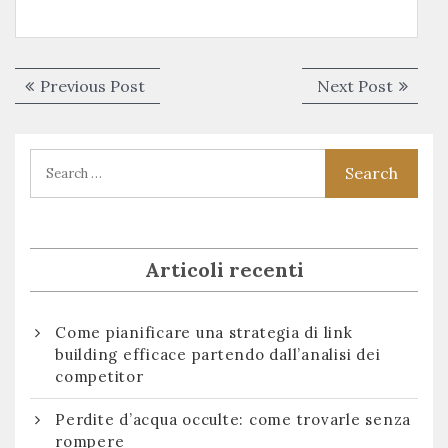
Navigazione
Previous
Next
Previous Post
Next Post
articoli
post:
post:
Articoli recenti
Come pianificare una strategia di link
building efficace partendo dall’analisi dei
competitor
Perdite d’acqua occulte: come trovarle senza
rompere