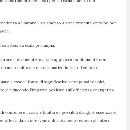
le abbattimento dei costi per il riscaldamento e il
tendenza a limitare l’isolamento a zone ritenute critiche per
avori.
ici attesi su scala più ampia.
brare conveniente, ma tale approccio solitamente non
termico uniforme e continuativo in tutto l’edificio.
nuare a essere fonte di significative scompensi termici,
to e riducendo l’impatto positivo sull’efficienza energetica
 contenere i costi e limitare i possibili disagi, è essenziale
e offerti da un intervento di isolamento esteso all’intero