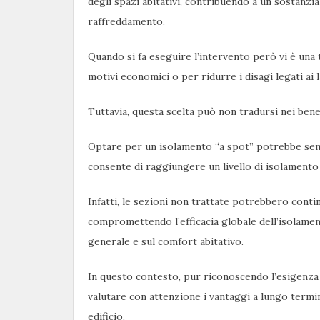
degli spazi abitativi, contribuendo a un sostanzia
raffreddamento.
Quando si fa eseguire l’intervento però vi è una 
motivi economici o per ridurre i disagi legati ai l
Tuttavia, questa scelta può non tradursi nei benef
Optare per un isolamento “a spot” potrebbe sem
consente di raggiungere un livello di isolamento 
Infatti, le sezioni non trattate potrebbero conti
compromettendo l’efficacia globale dell’isolamen
generale e sul comfort abitativo.
In questo contesto, pur riconoscendo l’esigenza di
valutare con attenzione i vantaggi a lungo termin
edificio.