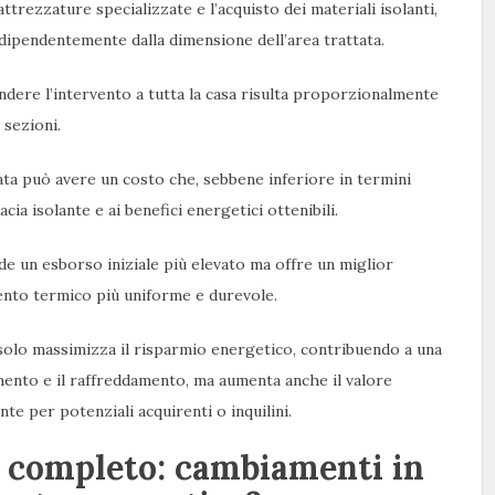
attrezzature specializzate e l’acquisto dei materiali isolanti,
ndipendentemente dalla dimensione dell’area trattata.
dere l’intervento a tutta la casa risulta proporzionalmente
 sezioni.
tata può avere un costo che, sebbene inferiore in termini
cia isolante e ai benefici energetici ottenibili.
de un esborso iniziale più elevato ma offre un miglior
ento termico più uniforme e durevole.
n solo massimizza il risparmio energetico, contribuendo a una
amento e il raffreddamento, ma aumenta anche il valore
te per potenziali acquirenti o inquilini.
o completo: cambiamenti in