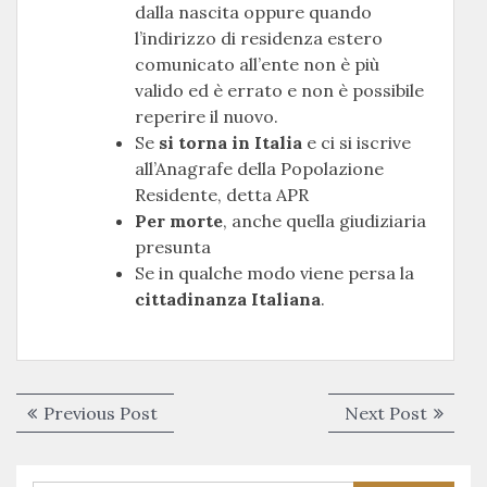
dalla nascita oppure quando
l’indirizzo di residenza estero
comunicato all’ente non è più
valido ed è errato e non è possibile
reperire il nuovo.
Se
si torna in Italia
e ci si iscrive
all’Anagrafe della Popolazione
Residente, detta APR
Per morte
, anche quella giudiziaria
presunta
Se in qualche modo viene persa la
cittadinanza Italiana
.
Navigazione
Previous
Next
Previous Post
Next Post
articoli
post:
post: