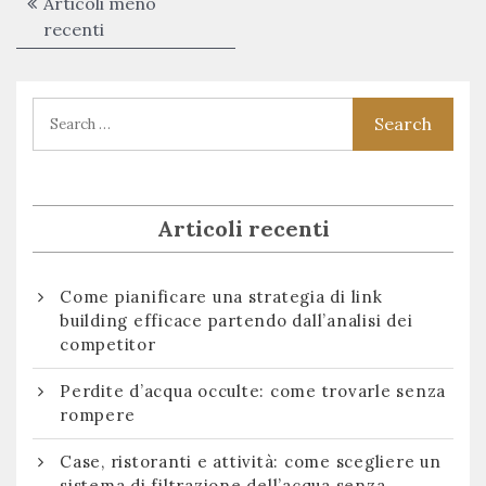
Navigazione
Articoli meno
articoli
recenti
Articoli recenti
Come pianificare una strategia di link
building efficace partendo dall’analisi dei
competitor
Perdite d’acqua occulte: come trovarle senza
rompere
Case, ristoranti e attività: come scegliere un
sistema di filtrazione dell’acqua senza