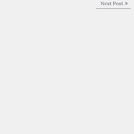
Next
Next Post
post