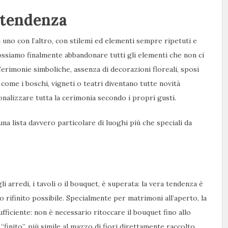
 tendenza
 uno con l’altro, con stilemi ed elementi sempre ripetuti e
possiamo finalmente abbandonare tutti gli elementi che non ci
erimonie simboliche, assenza di decorazioni floreali, sposi
 come i boschi, vigneti o teatri diventano tutte novità
sonalizzare tutta la cerimonia secondo i propri gusti.
na lista davvero particolare di luoghi più che speciali da
i arredi, i tavoli o il bouquet, è superata: la vera tendenza è
no rifinito possibile. Specialmente per matrimoni all’aperto, la
ufficiente: non è necessario ritoccare il bouquet fino allo
finito”, più simile al mazzo di fiori direttamente raccolto