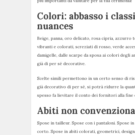
più importanti da valutare per la tua cerimonia!
Colori: abbasso i classi
nuances
Beige, panna, oro delicato, rosa cipria, azzurro t
vibranti e colorati, screziati di rosso, verde acces
damigelle, dalle scarpe da sposa ai colori degli a
già di per sé decorative.
Scelte simili permettono in un certo senso di ri
già decorativo di per sé, si potrà ridurre la quant
spesso fa lievitare il conto dei fornitori alla fine 
Abiti non convenziona
Spose in tailleur. Spose con i pantaloni. Spose in
corto. Spose in abiti colorati, geometrici, desig