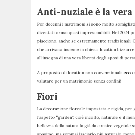
Anti-nuziale è la vera
Per decenni i matrimoni si sono molto somigliati
diventati ormai quasi imprescindibili. Nel 2024 
piacciono, anche se estremamente tradizionali. C
che arrivano insieme in chiesa, location bizzarre
all’insegna di una vera libertà degli sposi di per
A proposito di location non convenzionali:
ecco
u
valutare per un matrimonio senza confini!
Fiori
La decorazione floreale impostata e rigida, per gl
l’aspetto “garden”, cioè incolto, naturale e il me
bellezza della natura fa già da cornice vegetale s
spasimo, ma semmai lasciarlo più naturale, meno “