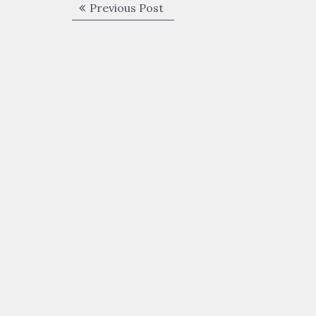
Navigazione
Previous
Previous Post
articoli
post: