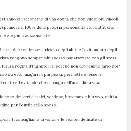
st’anno ci raccontano di una donna che non vuole più vincoli
 esprimere il 100% della propria personalità con outfit che
e zie più tradizionaliste.
ltre due tendenze: il riciclo degli abiti e l’evitamento degli
n vista vengono sempre più spesso paparazzate con gli stessi
è la futura regina d’Inghilterra, perché non dovremmo farlo noi?
nso stretto, magari in più pezzi, permette di essere
 il costo ed evitando che rimanga nell’armadio a vita.
o sono dei veri classici, verdone, bordeaux e blu vivo, uniti a
dine per l’outfit dello sposo.
posi, ti consigliamo di visitare le sezioni dedicate di