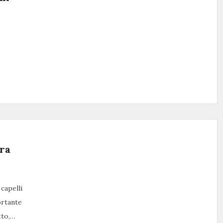
…
ra
 capelli
ortante
tto,…