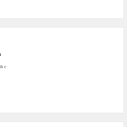
à
li e