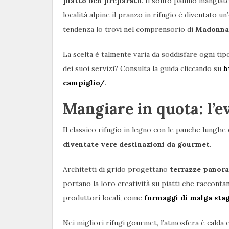
piatto ben preparato
. Il solito panino mangiat
località alpine il pranzo in rifugio è diventato 
tendenza lo trovi nel comprensorio di
Madonna 
La scelta è talmente varia da soddisfare ogni ti
dei suoi servizi? Consulta la guida cliccando su
h
campiglio/
.
Mangiare in quota: l’e
Il classico rifugio in legno con le panche lungh
diventate vere destinazioni da gourmet
.
Architetti di grido progettano
terrazze panora
portano la loro creatività su piatti che racconta
produttori locali, come
formaggi di malga stag
Nei migliori rifugi gourmet, l’atmosfera è calda 