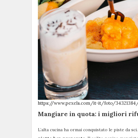
https://www.pexels.com/it-it/foto/34321384
Mangiare in quota: i migliori ri
L’alta cucina ha ormai conquistato le piste da sci