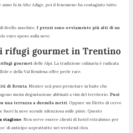
he anno fa in Alto Adige, poi il fenomeno ha contagiato tutto
i livello assoluto.
I prezzi sono ovviamente più alti di un
olo euro speso sulla neve.
i rifugi gourmet in Trentino
 rifugi gourmet
delle Alpi. La tradizione culinaria è radicata
i Sole e della Val Rendena offre perle rare.
ti di Brenta
. Mentre scii puoi prenotare in baite che
ongono menu degustazione abbinati a vini del territorio.
Puoi
 su una terrazza a duemila metri
. Oppure un filetto di cervo
tre fuori la neve scende silenziosa sulle piste. Questo
a stagione
. Non serve essere clienti di hotel extralusso per
po’ di anticipo soprattutto nei weekend clou.