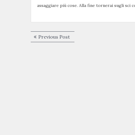
assaggiare più cose. Alla fine tornerai sugli sci c
Navigazione
Previous
Previous Post
articoli
post: