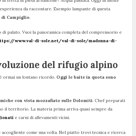
o in fretta in piedi al bancone? Acqua passata. Oggi in molte
un’esperienza da raccontare. Esempio lampante di questa
di Campiglio
.
po di palato. Vuoi la panoramica completa del comprensorio e
ttps://www.val-di-sole.net/val-di-sole/madonna-di-
voluzione del rifugio alpino
e è ormai un lontano ricordo.
Oggi le baite in quota sono
miche con vista mozzafiato sulle Dolomiti
. Chef preparati
no il territorio. La materia prima arriva quasi sempre da
ionati
e carni di allevamenti vicini.
e accogliente come una volta. Nel piatto trovi tecnica e ricerca