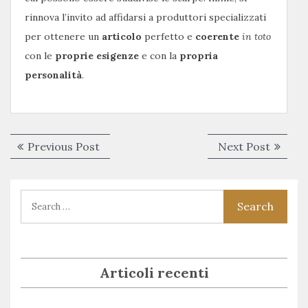
rinnova l’invito ad affidarsi a produttori specializzati
per ottenere un
articolo
perfetto e
coerente
in toto
con le
proprie esigenze
e con la
propria
personalità
.
Navigazione
Previous
Next
Previous Post
Next Post
articoli
post:
post:
Articoli recenti