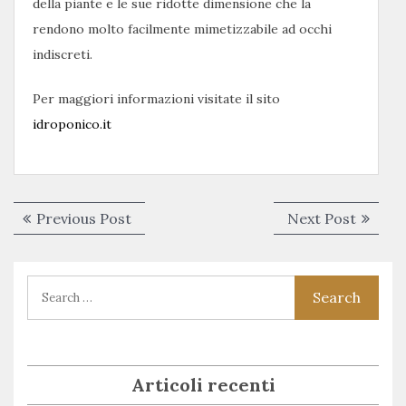
della piante e le sue ridotte dimensione che la
rendono molto facilmente mimetizzabile ad occhi
indiscreti.
Per maggiori informazioni visitate il sito
idroponico.it
Navigazione
Previous
Next
Previous Post
Next Post
articoli
post:
post:
Articoli recenti