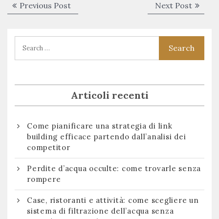
Navigazione
Previous
Next
Previous Post
Next Post
articoli
post:
post:
Articoli recenti
Come pianificare una strategia di link
building efficace partendo dall’analisi dei
competitor
Perdite d’acqua occulte: come trovarle senza
rompere
Case, ristoranti e attività: come scegliere un
sistema di filtrazione dell’acqua senza