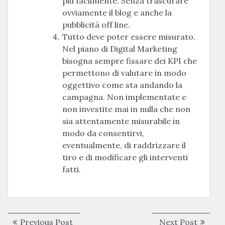
più facilmente. Senza trascurare
ovviamente il blog e anche la
pubblicità off line.
Tutto deve poter essere misurato.
Nel piano di Digital Marketing
bisogna sempre fissare dei KPI che
permettono di valutare in modo
oggettivo come sta andando la
campagna. Non implementate e
non investite mai in nulla che non
sia attentamente misurabile in
modo da consentirvi,
eventualmente, di raddrizzare il
tiro e di modificare gli interventi
fatti.
Navigazione
Previous
Next
Previous Post
Next Post