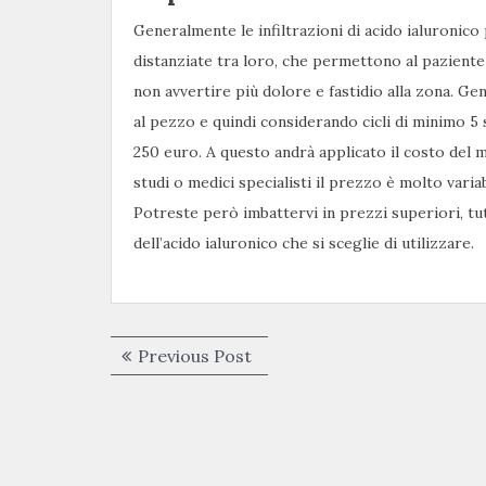
Generalmente le infiltrazioni di acido ialuronico 
distanziate tra loro, che permettono al paziente
non avvertire più dolore e fastidio alla zona. Ge
al pezzo e quindi considerando cicli di minimo 5
250 euro. A questo andrà applicato il costo del m
studi o medici specialisti il prezzo è molto var
Potreste però imbattervi in prezzi superiori, tu
dell’acido ialuronico che si sceglie di utilizzare.
Navigazione
Previous
Previous Post
articoli
post: