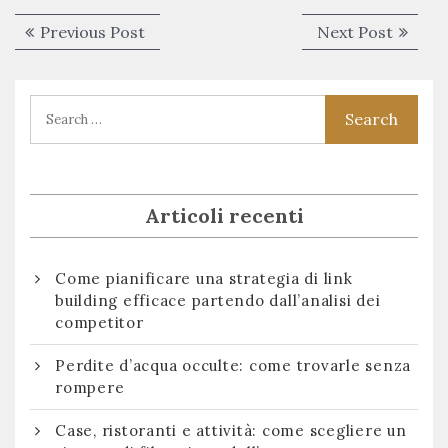
Navigazione
Previous
Next
Previous Post
Next Post
articoli
post:
post:
Articoli recenti
Come pianificare una strategia di link
building efficace partendo dall’analisi dei
competitor
Perdite d’acqua occulte: come trovarle senza
rompere
Case, ristoranti e attività: come scegliere un