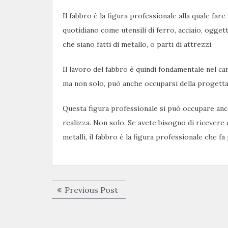
Il fabbro è la figura professionale alla quale far
quotidiano come utensili di ferro, acciaio, oggetti 
che siano fatti di metallo, o parti di attrezzi.
Il lavoro del fabbro è quindi fondamentale nel ca
ma non solo, può anche occuparsi della progettaz
Questa figura professionale si può occupare anc
realizza. Non solo. Se avete bisogno di ricever
metalli, il fabbro è la figura professionale che fa 
Navigazione
Previous
Previous Post
articoli
post: