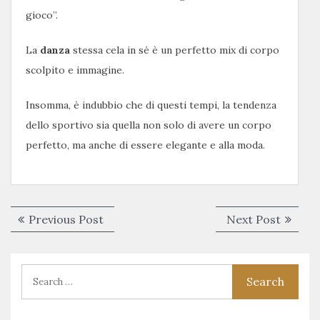
gioco”.
La
danza
stessa cela in sé è un perfetto mix di corpo
scolpito e immagine.
Insomma, è indubbio che di questi tempi, la tendenza
dello sportivo sia quella non solo di avere un corpo
perfetto, ma anche di essere elegante e alla moda.
Navigazione
Previous
Next
Previous Post
Next Post
articoli
post:
post: