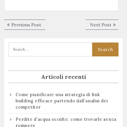
Navigazione
Previous
Next
Previous Post
Next Post
articoli
post:
post:
Articoli recenti
Come pianificare una strategia di link
building efficace partendo dall’analisi dei
competitor
Perdite d’acqua occulte: come trovarle senza
rompere