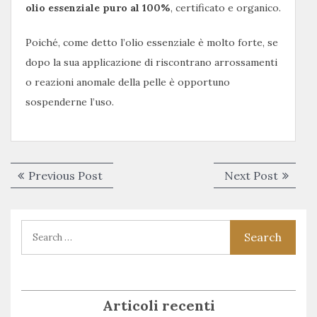
olio essenziale puro al 100%
, certificato e organico.
Poiché, come detto l’olio essenziale è molto forte, se
dopo la sua applicazione di riscontrano arrossamenti
o reazioni anomale della pelle è opportuno
sospenderne l’uso.
Navigazione
Previous
Next
Previous Post
Next Post
articoli
post:
post:
Articoli recenti