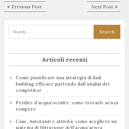
Navigazione
Previous
Next
Previous Post
Next Post
articoli
post:
post:
Articoli recenti
Come pianificare una strategia di link
building efficace partendo dall’analisi dei
competitor
Perdite d’acqua occulte: come trovarle senza
rompere
Case, ristoranti e attività: come scegliere un
sistema di filtrazione dell’acqua senza