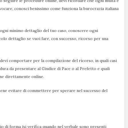
 o seguire le procedure online, devi ricordare che ogni multa è
evocare, conosci benissimo come funziona la burocrazia italiana
 ogni minimo dettaglio del tuo caso, conoscere ogni
colo dettaglio se vuoi fare, con successo, ricorso per una
devi comportare per la compilazione del ricorso, in quali casi
ura da presentare al Giudice di Pace o al Prefetto e quali
ne direttamente online.
bene evitare di commettere per sperare nel successo del
zio di forma (si verifica quando nel verbale sono presenti