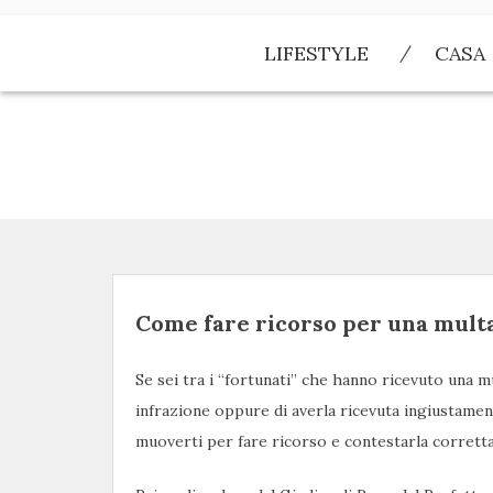
Skip
to
LIFESTYLE
CASA
content
Come fare ricorso per una multa
Se sei tra i “fortunati” che hanno ricevuto una
infrazione oppure di averla ricevuta ingiustament
muoverti per fare ricorso e contestarla corrett