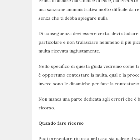
Prima di andare dal Giudice di Pace, dal Prefetto
una sanzione amministrativa molto difficile da r
senza che ti debba spiegare nulla.
Di conseguenza devi essere certo, devi studiare
particolare e non tralasciare nemmeno il più pic
multa ricevuta ingiustamente.
Nello specifico di questa guida vedremo come ti 
è opportuno contestare la multa, qual è la proced
invece sono le dinamiche per fare la contestazio
Non manca una parte dedicata agli errori che è 
ricorso.
Quando fare ricorso
Puoi presentare ricorso nel caso sia palese il vi