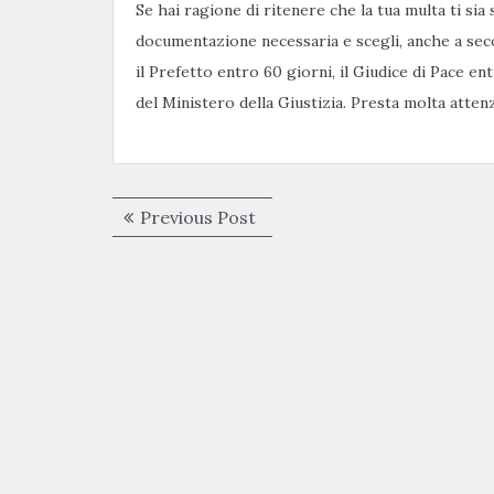
Se hai ragione di ritenere che la tua multa ti sia 
documentazione necessaria e scegli, anche a seco
il Prefetto entro 60 giorni, il Giudice di Pace e
del Ministero della Giustizia. Presta molta atte
Navigazione
Previous
Previous Post
articoli
post: