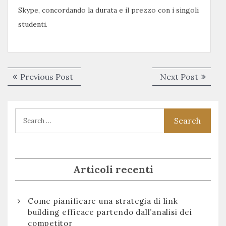
Skype, concordando la durata e il prezzo con i singoli
studenti.
Navigazione
Previous
Next
Previous Post
Next Post
articoli
post:
post:
Articoli recenti
Come pianificare una strategia di link
building efficace partendo dall’analisi dei
competitor