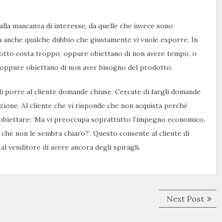
lla mancanza di interesse, da quelle che invece sono
a anche qualche dubbio che giustamente vi vuole esporre. In
odotto costa troppo, oppure obiettano di non avere tempo, o
, oppure obiettano di non aver bisogno del prodotto.
 di porre al cliente domande chiuse. Cercate di fargli domande
ione. Al cliente che vi risponde che non acquista perché
e obiettare: ‘Ma vi preoccupa soprattutto l’impegno economico,
che non le sembra chiaro?’. Questo consente al cliente di
al venditore di avere ancora degli spiragli.
Next
Next Post
post