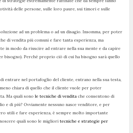
me di strategie estremamente raffinate che da sempre fanno
otività delle persone, sulle loro paure, sui timori e sulle
 soluzione ad un problema o ad un disagio. Insomma, per poter
he di vendita più comuni e fare tanta esperienza, ma
nte in modo da riuscire ad entrare nella sua mente e da capire
er bisogno). Perché proprio ciò di cui ha bisogno sarà quello
i entrare nel portafoglio del cliente, entrano nella sua testa,
meno chiara di quello che il cliente vuole per poter
ita. Ma quali sono
le tecniche di vendita
che consentono di
lio e di più? Ovviamente nessuno nasce venditore, e per
ero utili e fare esperienza, è sempre molto importante
onoscere quali sono le migliori
tecniche e strategie per