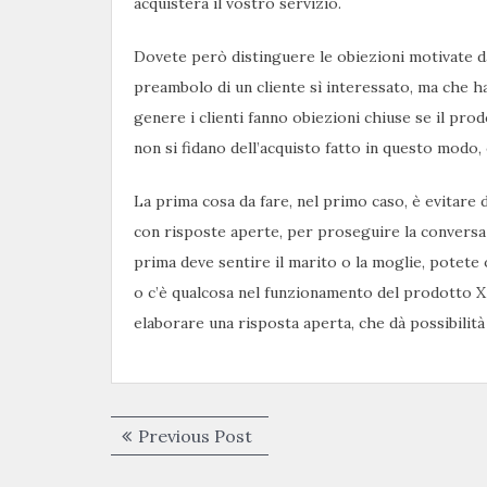
acquisterà il vostro servizio.
Dovete però distinguere le obiezioni motivate da
preambolo di un cliente sì interessato, ma che h
genere i clienti fanno obiezioni chiuse se il pr
non si fidano dell’acquisto fatto in questo modo
La prima cosa da fare, nel primo caso, è evitare
con risposte aperte, per proseguire la conversaz
prima deve sentire il marito o la moglie, potet
o c’è qualcosa nel funzionamento del prodotto X 
elaborare una risposta aperta, che dà possibilità 
Navigazione
Previous
Previous Post
articoli
post: