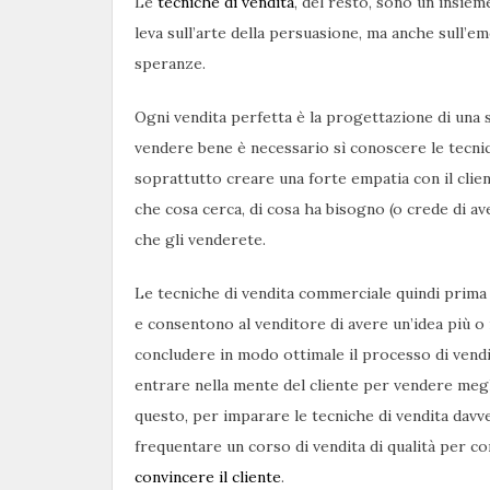
Le
tecniche di vendita
, del resto, sono un insie
leva sull’arte della persuasione, ma anche sull’em
speranze.
Ogni vendita perfetta è la progettazione di una
vendere bene è necessario sì conoscere le tecnic
soprattutto creare una forte empatia con il clie
che cosa cerca, di cosa ha bisogno (o crede di av
che gli venderete.
Le tecniche di vendita commerciale quindi prima d
e consentono al venditore di avere un’idea più o 
concludere in modo ottimale il processo di vend
entrare nella mente del cliente per vendere meg
questo, per imparare le tecniche di vendita davv
frequentare un corso di vendita di qualità per c
convincere il cliente
.