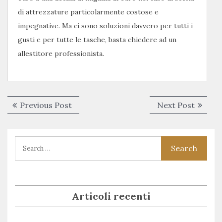
di attrezzature particolarmente costose e
impegnative. Ma ci sono soluzioni davvero per tutti i
gusti e per tutte le tasche, basta chiedere ad un
allestitore professionista.
Navigazione
Previous
Next
Previous Post
Next Post
articoli
post:
post:
Articoli recenti