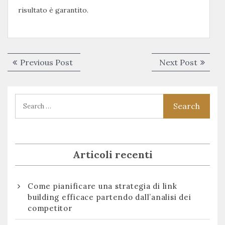
risultato è garantito.
Navigazione
Previous
Next
Previous Post
Next Post
articoli
post:
post:
Articoli recenti
Come pianificare una strategia di link
building efficace partendo dall’analisi dei
competitor