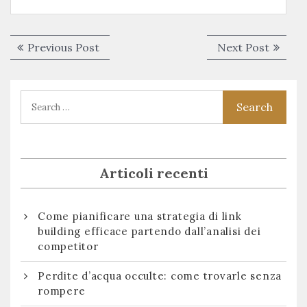
Navigazione
Previous
Next
Previous Post
Next Post
articoli
post:
post:
Articoli recenti
Come pianificare una strategia di link
building efficace partendo dall’analisi dei
competitor
Perdite d’acqua occulte: come trovarle senza
rompere