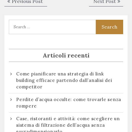
Navigazione
Previous
Next
Previous Post
Next Post
articoli
post:
post:
Articoli recenti
Come pianificare una strategia di link
building efficace partendo dall’analisi dei
competitor
Perdite d’acqua occulte: come trovarle senza
rompere
Case, ristoranti e attività: come scegliere un
sistema di filtrazione dell’acqua senza
sovradimensionarlo