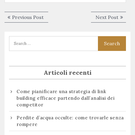
Navigazione
Previous
Next
Previous Post
Next Post
articoli
post:
post:
Articoli recenti
Come pianificare una strategia di link
building efficace partendo dall’analisi dei
competitor
Perdite d’acqua occulte: come trovarle senza
rompere