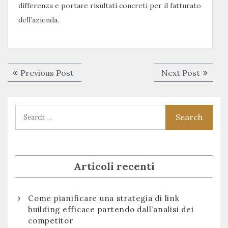
differenza e portare risultati concreti per il fatturato
dell’azienda.
Navigazione
Previous
Next
Previous Post
Next Post
articoli
post:
post:
Articoli recenti
Come pianificare una strategia di link
building efficace partendo dall’analisi dei
competitor