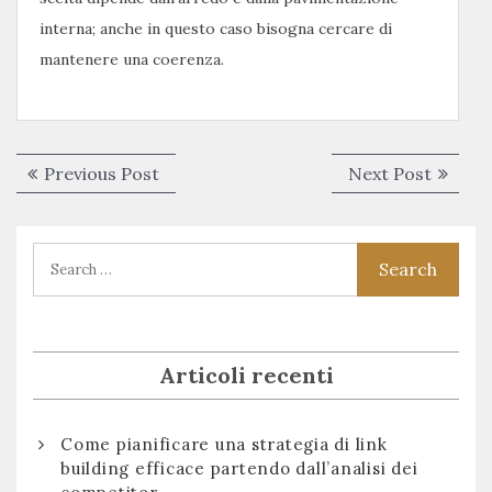
interna; anche in questo caso bisogna cercare di
mantenere una coerenza.
Navigazione
Previous
Next
Previous Post
Next Post
articoli
post:
post:
Articoli recenti
Come pianificare una strategia di link
building efficace partendo dall’analisi dei