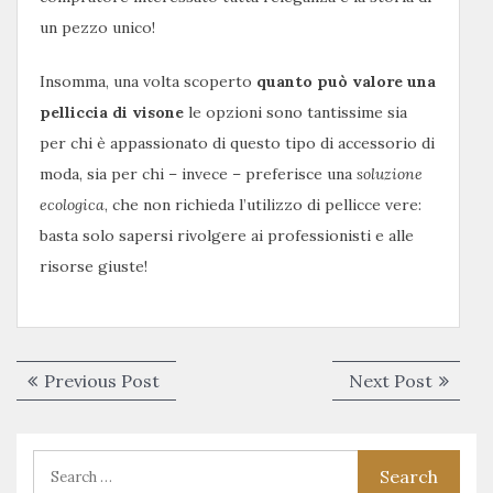
un pezzo unico!
Insomma, una volta scoperto
quanto può valore una
pelliccia di visone
le opzioni sono tantissime sia
per chi è appassionato di questo tipo di accessorio di
moda, sia per chi – invece – preferisce una
soluzione
ecologica
, che non richieda l’utilizzo di pellicce vere:
basta solo sapersi rivolgere ai professionisti e alle
risorse giuste!
Navigazione
Previous
Next
Previous Post
Next Post
articoli
post:
post: